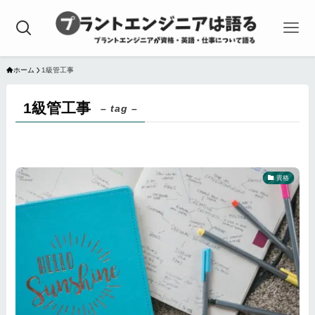
ホーム
1級管工事
1級管工事
– tag –
資格