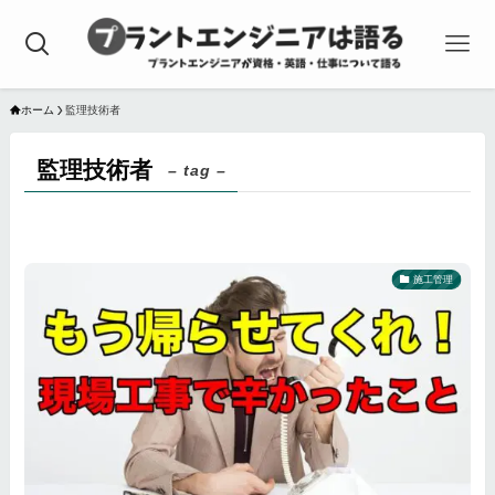
ホーム
監理技術者
監理技術者
– tag –
施工管理