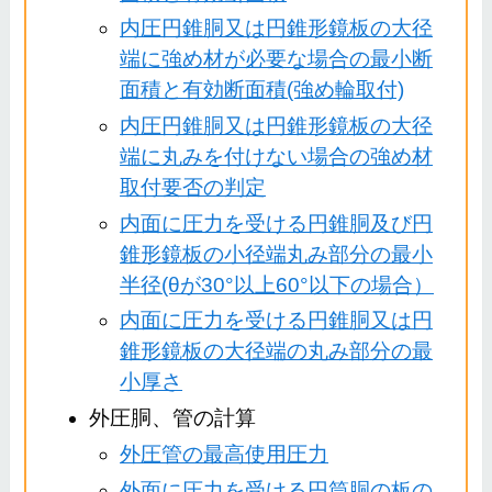
内圧円錐胴又は円錐形鏡板の大径
端に強め材が必要な場合の最小断
面積と有効断面積(強め輪取付)
内圧円錐胴又は円錐形鏡板の大径
端に丸みを付けない場合の強め材
取付要否の判定
内面に圧力を受ける円錐胴及び円
錐形鏡板の小径端丸み部分の最小
半径(θが30°以上60°以下の場合）
内面に圧力を受ける円錐胴又は円
錐形鏡板の大径端の丸み部分の最
小厚さ
外圧胴、管の計算
外圧管の最高使用圧力
外面に圧力を受ける円筒胴の板の