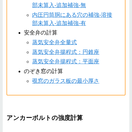
部未算入-追加補強-無
内圧円筒胴にある穴の補強-溶接
部未算入-追加補強-有
安全弁の計算
蒸気安全弁全量式
蒸気安全弁揚程式：円錐座
蒸気安全弁揚程式：平面座
のぞき窓の計算
覗窓のガラス板の最小厚さ
アンカーボルトの強度計算