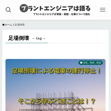
ホーム
足場倒壊
足場倒壊
– tag –
安全、保安、防災