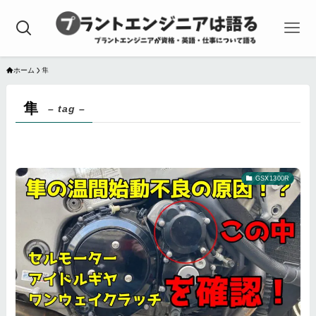
ホーム
隼
隼
– tag –
GSX1300R