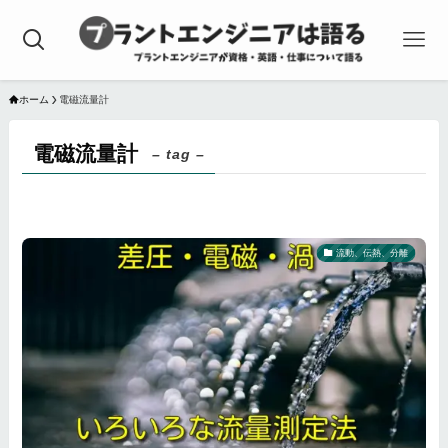
ホーム
電磁流量計
電磁流量計
– tag –
流動、伝熱、分離