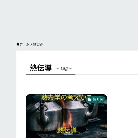
ホーム
熱伝導
熱伝導
– tag –
熱力学