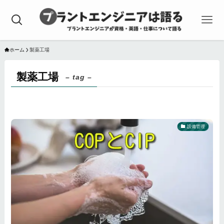
ホーム
製薬工場
製薬工場
– tag –
設備管理