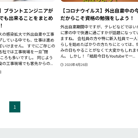
】プラントエンジニアが
【コロナウイルス】外出自粛中の
でも出来ることをまとめ
だからこそ資格の勉強をしよう！
！
外出自粛期間中ですが、テレビなどではい
に家の中で快適に過ごすかが話題になって
スの感染拡大で外出自粛や工事
ますね。 会社員の方や特に新入社員で一人
プしている中でも、仕事は進め
らしを始めたばかりの方たちにとっては、
ばいけません。 すでにご存じの
みの日もやることがなくて大変かもしれま
各社では工事現場を一旦”閉
ん。 しかし！「結局今日もYoutubeで一...
ところも多いですし。 同じよう
の工事現場でも客先からの...
2020年4月26日
日
1