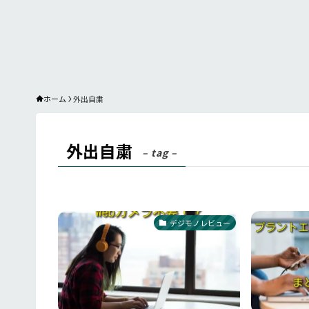
ホーム
外出自粛
外出自粛
– tag –
デジモノレビュー