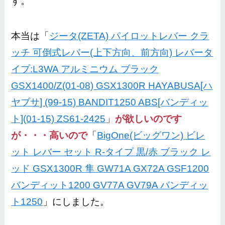
す。
本当は「
ジータ(ZETA) パイロットレバー クラ
ッチ 可倒式レバー(上下方向、前方向) レバータ
イプ:L3WA アルミニウム ブラック
GSX1400/Z(01-08) GSX1300R HAYABUSA[ハ
ヤブサ] (99-15) BANDIT1250 ABS[バンディッ
ト](01-15) ZS61-2425
」
が欲しいのです
が・・・高いので
「
BigOne(ビッグワン) ビレ
ット レバー セット R-タイプ 黒/赤 ブラック レ
ッド GSX1300R 隼 GW71A GX72A GSF1200
バンディット1200 GV77A GV79A バンディッ
ト1250
」にしました。