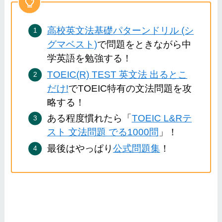
高校英文法基礎パターンドリル (シ
グマベスト)
で問題をときながら中
学英語を勉強する！
TOEIC(R) TEST 英文法 出るとこ
だけ!
でTOEIC特有の文法問題を攻
略する！
ある程度慣れたら「
TOEIC L&Rテ
スト 文法問題 でる1000問
」！
最後はやっぱり
公式問題集
！